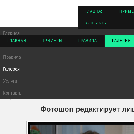
ГЛАВНАЯ
ПРИМ
КОНТАКТЫ
Главная
ГЛАВНАЯ
ПРИМЕРЫ
ПРАВИЛА
ГАЛЕРЕЯ
Примеры
Правила
Галерея
Услуги
Блеск
Изменение лица на фотографиях в творческой студии Photo
Контакты
Борода усы
знаком от
Волосы
Фотошоп редактирует лицо
Глаза
Губы