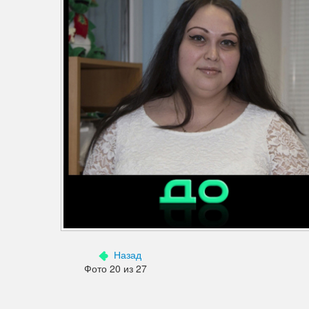
Дефекты изображения
Добавления
Зубы
Кожа
Лицо
Морщины
Мышцы
Надписи знаки
Ненужные детали
Назад
Ноги
Фото 20 из 27
Нос