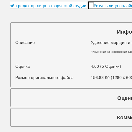
Подбородок
Портретная ретушь
Прыщи
Инфо
Руки
Описание
Удаление морщин и 
Синяки под глазами
• Изменения на изображении сд
Старое фото
Оценка
4.60 (5 Оценки)
Талия
Размер оригинального файла
156.83 Кб (1280 x 60
Татуировки
Оцен
Фигура
Фон
Комм
Щеки
Коммента