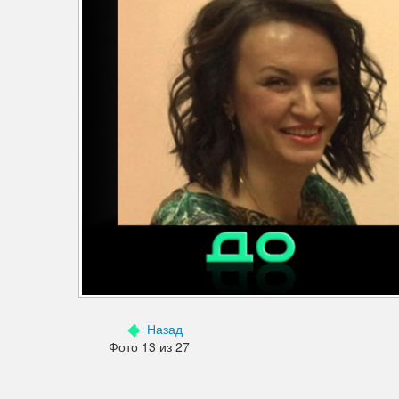
Дефекты изображения
Добавления
Зубы
Кожа
Лицо
Морщины
Мышцы
Надписи знаки
Ненужные детали
Назад
Ноги
Фото 13 из 27
Нос