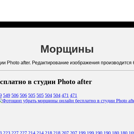
Морщины
и Photo after. Редактирование изображения производится б
латно в студии Photo after
9
549
506
506
505
505
504
504
471
471
3
223
227
227
214
214
218
218
207
207
199
199
190
190
180
180
16