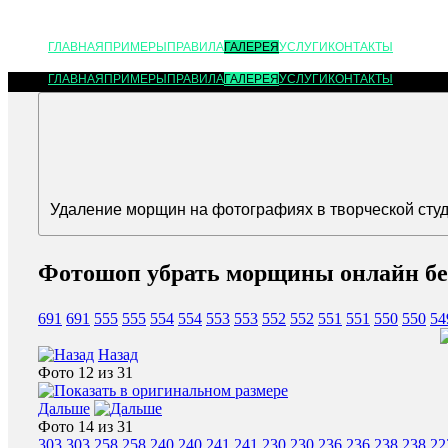
ГЛАВНАЯ
ПРИМЕРЫ
ПРАВИЛА
ГАЛЕРЕЯ
УСЛУГИ
КОНТАКТЫ
ГЛАВНАЯ
ПРИМЕРЫ
ПРАВИЛА
ГАЛЕРЕЯ
УСЛУГИ
КОНТАКТЫ
Удаление морщин на фотографиях в творческой студи
Фотошоп убрать морщины онлайн бесп
691
691
555
555
554
554
553
553
552
552
551
551
550
550
54
Назад
Фото 12 из 31
Дальше
Фото 14 из 31
303
303
258
258
240
240
241
241
230
230
236
236
238
238
22