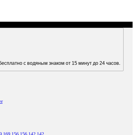
есплатно с водяным знаком от 15 минут до 24 часов.
9
169
156
156
142
142