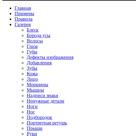
Главная
Примеры
Правила
Галерея
Блеск
Борода усы
Волосы
Глаза
Губы
Дефекты изображения
Добавления
Зубы
Кожа
Лицо
Морщины
Мышцы
Надписи знаки
Ненужные детали
Ноги
Нос
Подбородок
Портретная ретушь
Прыщи
Руки