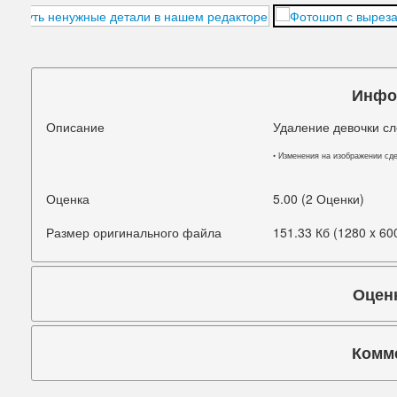
Подбородок
Портретная ретушь
Прыщи
Инфо
Руки
Описание
Удаление девочки сл
Синяки под глазами
• Изменения на изображении сд
Старое фото
Оценка
5.00 (2 Оценки)
Талия
Размер оригинального файла
151.33 Кб (1280 x 60
Татуировки
Оцен
Фигура
Фон
Комм
Щеки
Коммента