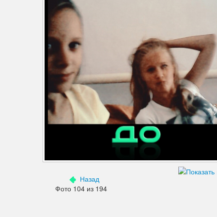
Дефекты изображения
Добавления
Зубы
Кожа
Лицо
Морщины
Мышцы
Надписи знаки
Ненужные детали
Назад
Ноги
Фото 104 из 194
Нос