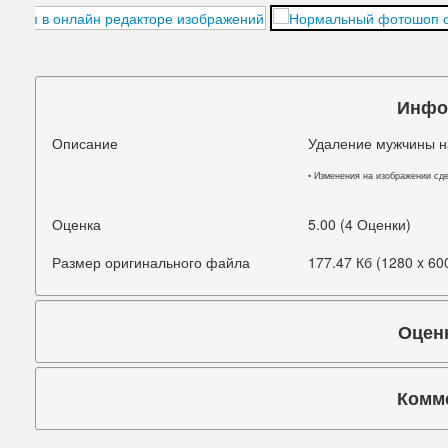
Подбородок
Портретная ретушь
Прыщи
Инфо
Руки
Описание
Удаление мужчины н
Синяки под глазами
• Изменения на изображении сд
Старое фото
Оценка
5.00 (4 Оценки)
Талия
Размер оригинального файла
177.47 Кб (1280 x 60
Татуировки
Оцен
Фигура
Фон
Комм
Щеки
Коммента