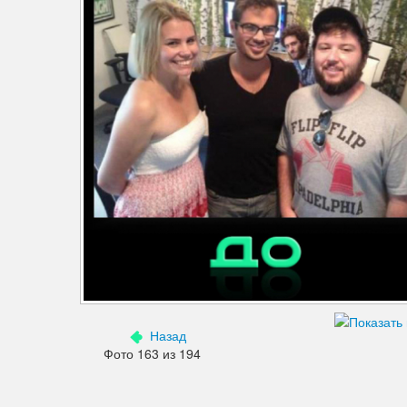
Дефекты изображения
Добавления
Зубы
Кожа
Лицо
Морщины
Мышцы
Надписи знаки
Ненужные детали
Назад
Ноги
Фото 163 из 194
Нос