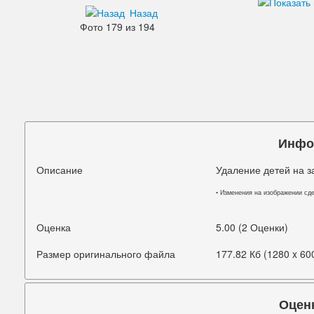
Назад
Дефекты изображения
Фото 179 из 194
Добавления
Зубы
Кожа
Лицо
Инфо
Морщины
Описание
Удаление детей на 
Мышцы
• Изменения на изображении сд
Надписи знаки
Оценка
5.00 (2 Оценки)
Ненужные детали
Размер оригинального файла
177.82 Кб (1280 x 60
Ноги
Нос
Оцен