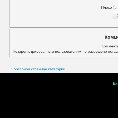
Подбородок
Плохо
Портретная ретушь
Прыщи
Руки
Комм
Синяки под глазами
Коммента
Незарегистрированным пользователям не разрешено оставл
Старое фото
Талия
К обзорной странице категории
Татуировки
Ка
Фигура
Фон
Щеки