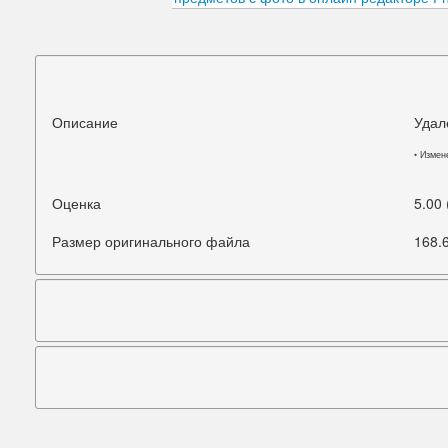
Подбородок
Портретная ретушь
Прыщи
Описание
Удал
Руки
• Измен
Синяки под глазами
Оценка
5.00
Старое фото
Размер оригинального файла
168.
Талия
Татуировки
Фигура
Фон
Щеки