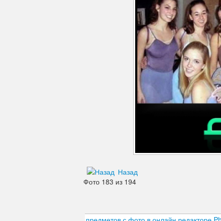
Дефекты изображения
Добавления
Зубы
Кожа
Лицо
Морщины
Мышцы
Надписи знаки
Ненужные детали
Назад
Фото 183 из 194
Ноги
Нос