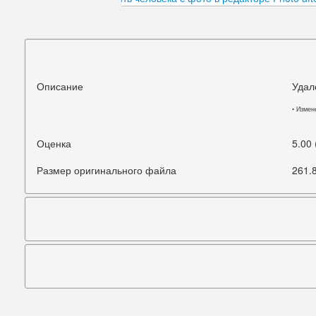
Подбородок
Портретная ретушь
Прыщи
Описание
Удал
Руки
• Измен
Синяки под глазами
Оценка
5.00
Старое фото
Размер оригинального файла
261.
Талия
Татуировки
Фигура
Фон
Щеки