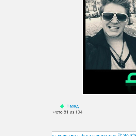
Дефекты изображения
Добавления
Зубы
Кожа
Лицо
Морщины
Мышцы
Надписи знаки
Ненужные детали
Назад
Фото 81 из 194
Ноги
Нос