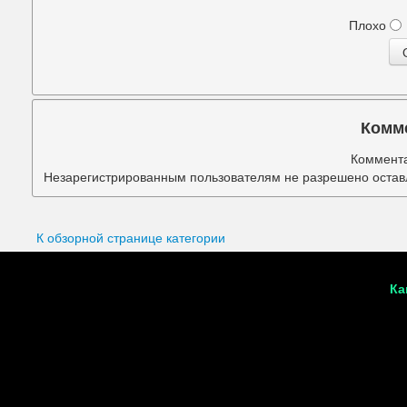
Подбородок
Плохо
Портретная ретушь
Прыщи
Руки
Комм
Синяки под глазами
Коммента
Незарегистрированным пользователям не разрешено оставл
Старое фото
Талия
К обзорной странице категории
Татуировки
Ка
Фигура
Фон
Щеки