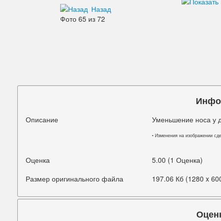
Назад
Дефекты изображения
Фото 65 из 72
Добавления
Зубы
Кожа
Лицо
Инфо
Морщины
Описание
Уменьшение носа у 
Мышцы
• Изменения на изображении сд
Надписи знаки
Оценка
5.00 (1 Оценка)
Ненужные детали
Размер оригинального файла
197.06 Кб (1280 x 60
Ноги
Нос
Оцен