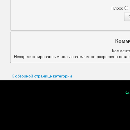
Подбородок
Плохо
Портретная ретушь
Прыщи
Руки
Комм
Синяки под глазами
Коммента
Незарегистрированным пользователям не разрешено оставл
Старое фото
Талия
К обзорной странице категории
Татуировки
Ка
Фигура
Фон
Щеки