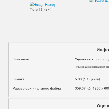
Назад
Дефекты изображения
Фото 13 из 41
Добавления
Зубы
Кожа
Лицо
Инфо
Морщины
Описание
Удаление второго п
Мышцы
• Изменения на изображении сд
Надписи знаки
Оценка
5.00 (1 Оценка)
Ненужные детали
Размер оригинального файла
359.07 Кб (1280 x 60
Ноги
Нос
Оцен