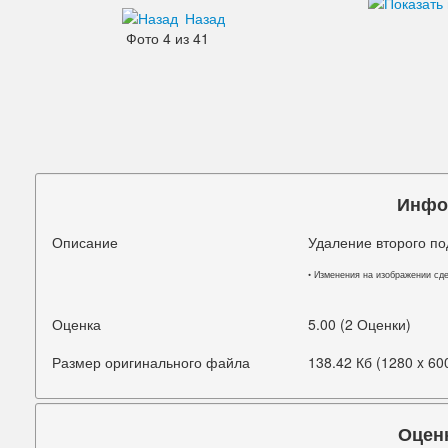
Назад
Дефекты изображения
Фото 4 из 41
Добавления
Зубы
Кожа
Лицо
Инфо
Морщины
Описание
Удаление второго п
Мышцы
• Изменения на изображении сд
Надписи знаки
Оценка
5.00 (2 Оценки)
Ненужные детали
Размер оригинального файла
138.42 Кб (1280 x 60
Ноги
Нос
Оцен