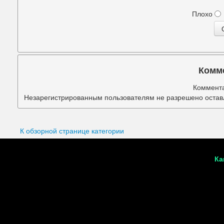
Подбородок
Плохо
Портретная ретушь
Прыщи
Руки
Комм
Синяки под глазами
Коммента
Незарегистрированным пользователям не разрешено оставл
Старое фото
Талия
К обзорной странице категории
Татуировки
Ка
Фигура
Фон
Щеки