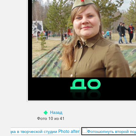
Дефекты изображения
Добавления
Зубы
Кожа
Лицо
Морщины
Мышцы
Надписи знаки
Ненужные детали
Назад
Ноги
Фото 10 из 41
Нос