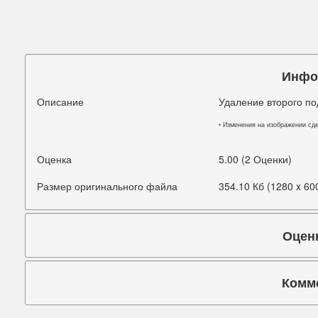
Подбородок
Портретная ретушь
Прыщи
Инфо
Руки
Описание
Удаление второго п
Синяки под глазами
• Изменения на изображении сд
Старое фото
Оценка
5.00 (2 Оценки)
Талия
Размер оригинального файла
354.10 Кб (1280 x 60
Татуировки
Оцен
Фигура
Фон
Комм
Щеки
Коммента