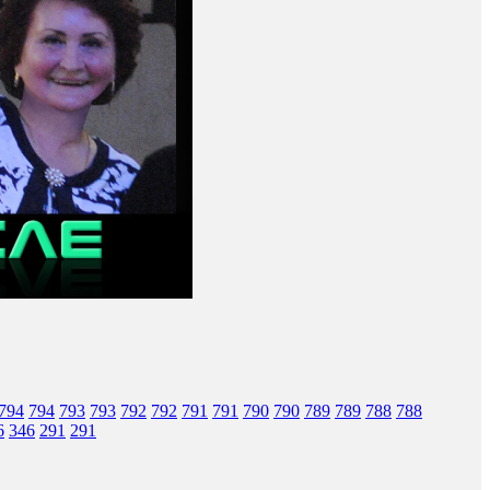
794
794
793
793
792
792
791
791
790
790
789
789
788
788
6
346
291
291