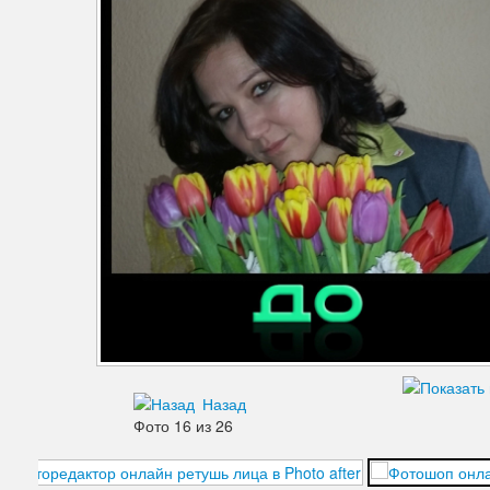
Дефекты изображения
Добавления
Зубы
Кожа
Лицо
Морщины
Мышцы
Надписи знаки
Ненужные детали
Назад
Ноги
Фото 16 из 26
Нос