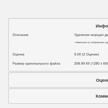
Подбородок
Портретная ретушь
Прыщи
Инфо
Руки
Описание
Удаление морщин дев
Синяки под глазами
• Изменения на изображении сд
Старое фото
Оценка
5.00 (2 Оценки)
Талия
Размер оригинального файла
208.99 Кб (1280 x 60
Татуировки
Оцен
Фигура
Фон
Комм
Щеки
Коммента