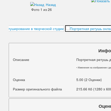
Назад
Дефекты изображения
Фото 1 из 26
Добавления
Зубы
Кожа
Лицо
Инфо
Морщины
Описание
Портретная ретушь 
Мышцы
• Изменения на изображении сд
Надписи знаки
Оценка
5.00 (2 Оценки)
Ненужные детали
Размер оригинального файла
215.66 Кб (1280 x 60
Ноги
Нос
Оцен