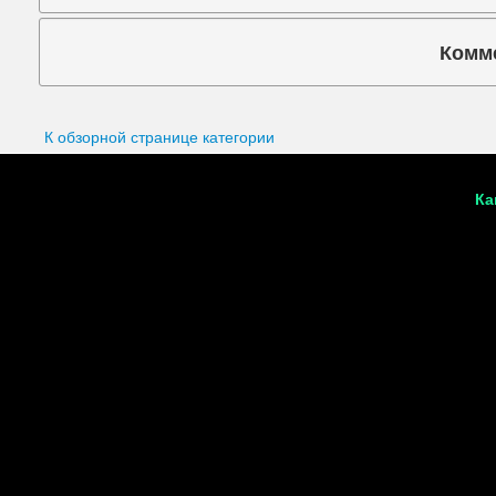
Подбородок
Комм
Портретная ретушь
Коммента
Прыщи
К обзорной странице категории
Руки
Синяки под глазами
Ка
Старое фото
Талия
Татуировки
Фигура
Фон
Щеки