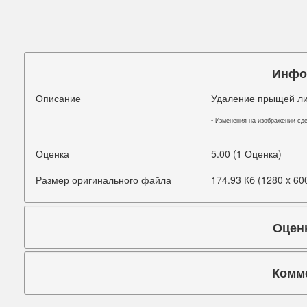
Подбородок
Портретная ретушь
Прыщи
Инфо
Руки
Описание
Удаление прыщей ли
Синяки под глазами
• Изменения на изображении сд
Старое фото
Оценка
5.00 (1 Оценка)
Талия
Размер оригинального файла
174.93 Кб (1280 x 60
Татуировки
Оцен
Фигура
Фон
Комм
Щеки
Коммента