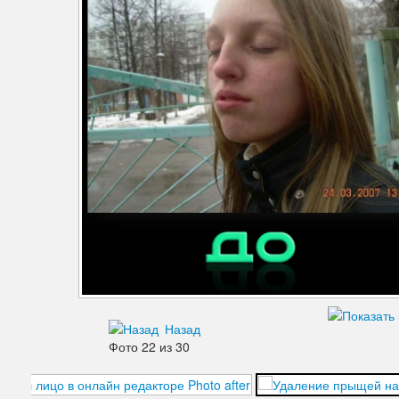
Дефекты изображения
Добавления
Зубы
Кожа
Лицо
Морщины
Мышцы
Надписи знаки
Ненужные детали
Назад
Ноги
Фото 22 из 30
Нос