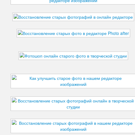
Подбородок
Портретная ретушь
Прыщи
Руки
Синяки под глазами
Старое фото
Талия
Татуировки
Фигура
Фон
Щеки