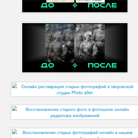
Дефекты изображения
Добавления
Зубы
Кожа
Лицо
Морщины
Мышцы
Надписи знаки
Ненужные детали
Ноги
Нос