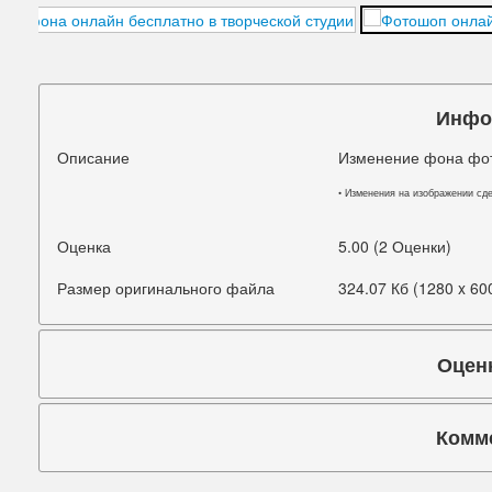
Подбородок
Портретная ретушь
Прыщи
Инфо
Руки
Описание
Изменение фона фот
Синяки под глазами
• Изменения на изображении сд
Старое фото
Оценка
5.00 (2 Оценки)
Талия
Размер оригинального файла
324.07 Кб (1280 x 60
Татуировки
Оцен
Фигура
Фон
Комм
Щеки
Коммента