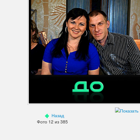
Дефекты изображения
Добавления
Зубы
Кожа
Лицо
Морщины
Мышцы
Надписи знаки
Ненужные детали
Назад
Ноги
Фото 12 из 385
Нос