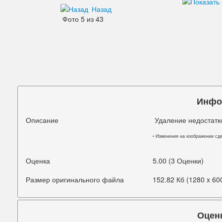
Назад
Дефекты изображения
Фото 5 из 43
Добавления
Зубы
Кожа
Лицо
Инфо
Морщины
Описание
Удаление недостатко
Мышцы
• Изменения на изображении сд
Надписи знаки
Оценка
5.00 (3 Оценки)
Ненужные детали
Размер оригинального файла
152.82 Кб (1280 x 60
Ноги
Нос
Оцен