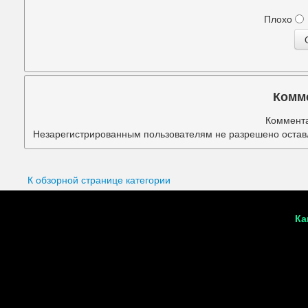
Подбородок
Плохо
Портретная ретушь
Прыщи
Руки
Комм
Синяки под глазами
Коммента
Незарегистрированным пользователям не разрешено оставл
Старое фото
Талия
К обзорной странице категории
Татуировки
Ка
Фигура
Фон
Щеки