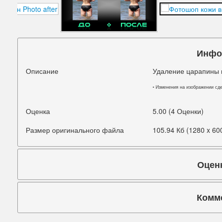
Подбородок
Портретная ретушь
Прыщи
Инфо
Руки
Описание
Удаление царапины 
Синяки под глазами
• Изменения на изображении сд
Старое фото
Оценка
5.00 (4 Оценки)
Талия
Размер оригинального файла
105.94 Кб (1280 x 60
Татуировки
Оцен
Фигура
Фон
Комм
Щеки
Коммента