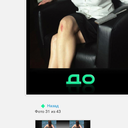
Дефекты изображения
Добавления
Зубы
Кожа
Лицо
Морщины
Мышцы
Надписи знаки
Ненужные детали
Назад
Ноги
Фото 31 из 43
Нос